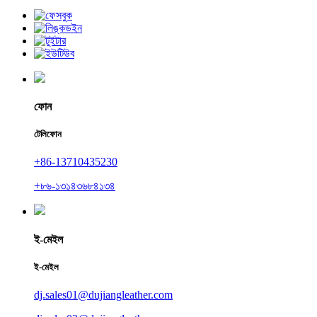
ফোন
টেলিফোন
+86-13710435230
+৮৬-১৩১৪৩৬৮৪১৩৪
ই-মেইল
ই-মেইল
dj.sales01@dujiangleather.com