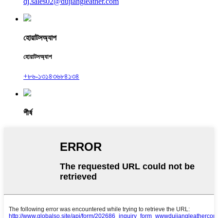
dj.sales02@dujiangleather.com
হোয়াটসঅ্যাপ
হোয়াটসঅ্যাপ
+৮৬-১৩১৪৩৬৮৪১৩৪
শীর্ষ