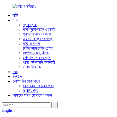
বাড়ি
পণ্য
ব্যাকপ্যাক
কার্ড ব্যাগ/কয়েন ওয়ালেট
পুরুষদের ব্যাগের জন্য
মহিলাদের ব্যাগের জন্য
বাড়ি ও বাগান
চাবির ব্যাগ/চাবির চেইন
লাগেজ এবং স্যুটকেস
মোবাইল ফোনের ব্যাগ
পাসপোর্ট/আইডি কার্ডধারী
ওয়ালেট/ক্লাচ
খবর
FAQs
কোম্পানির প্রোফাইল
কেন আমাদের চয়ন করুন
ফ্যাক্টরি ট্যুর
আমাদের সাথে যোগাযোগ করুন
English