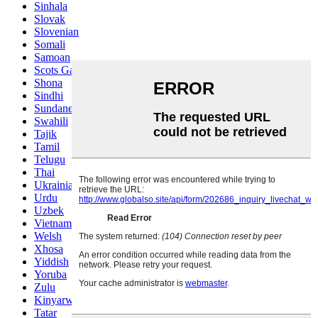
Sinhala
Slovak
Slovenian
Somali
Samoan
Scots Gaelic
Shona
Sindhi
Sundanese
Swahili
Tajik
Tamil
Telugu
Thai
Ukrainian
Urdu
Uzbek
Vietnamese
Welsh
Xhosa
Yiddish
Yoruba
Zulu
Kinyarwanda
Tatar