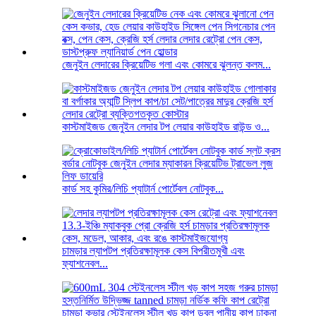
জেনুইন লেদারের ক্রিয়েটিভ গলা এবং কোমরে ঝুলন্ত কলম...
কাস্টমাইজড জেনুইন লেদার টপ লেয়ার কাউহাইড রাউন্ড ও...
কার্ড সহ কুমির/লিচি প্যাটার্ন পোর্টেবল নোটবুক...
চামড়ার ল্যাপটপ প্রতিরক্ষামূলক কেস বিপরীতমুখী এবং
ফ্যাশনেবল...