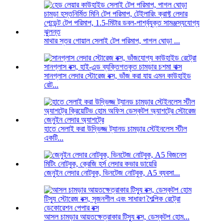
মাথার স্তর গোয়াল সেলাই টেপ পরিমাপ, পাগল ঘোড়া ...
সানগ্লাস লেদার স্টোরেজ বক্স, ভাঁজ করা যায় এমন কাউহাইড
রেট...
হাতে সেলাই করা উদ্ভিজ্জ ট্যানড চামড়ার স্টেইনলেস স্টীল
একটি...
জেনুইন লেদার নোটবুক, ভিনটেজ নোটবুক, A5 ব্যবসা...
আসল চামড়ার আয়তক্ষেত্রাকার টিস্যু বক্স, ডেস্কটপ হোম...