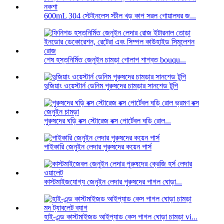
600mL 304 স্টেইনলেস স্টীল খড় কাপ সরল গোয়ালঘর জ...
শেষ হস্তনির্মিত জেনুইন চামড়া গোলাপ শাশ্বত bouqu...
দুজিয়াং ওয়েস্টার্ন ডেনিম পুরুষদের চামড়ার সানশেড টুপি
পুরুষদের ঘড়ি বক্স স্টোরেজ বক্স পোর্টেবল ঘড়ি রোল...
পাইকারি জেনুইন লেদার পুরুষদের কয়েন পার্স
কাস্টমাইজযোগ্য জেনুইন লেদার পুরুষদের পাগল ঘোড়া...
হাই-এন্ড কাস্টমাইজড আইপ্যাড কেস পাগল ঘোড়া চামড়া vi...