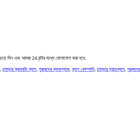
েড়ে দিন এবং আমরা 24 ঘন্টার মধ্যে যোগাযোগ করা হবে.
,
চামড়ার ক্রসবডি ব্যাগ
,
পুরুষদের ব্যাকপ্যাক
,
ব্যাগ কোম্পানি
,
চামড়ার হ্যান্ডব্যাগ
,
পুরুষদের