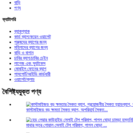
বাড়ি
পণ্য
ক্যাটাগরি
ব্যাকপ্যাক
কার্ড ব্যাগ/কয়েন ওয়ালেট
পুরুষদের ব্যাগের জন্য
মহিলাদের ব্যাগের জন্য
বাড়ি ও বাগান
চাবির ব্যাগ/চাবির চেইন
লাগেজ এবং স্যুটকেস
মোবাইল ফোনের ব্যাগ
পাসপোর্ট/আইডি কার্ডধারী
ওয়ালেট/ক্লাচ
বৈশিষ্ট্যযুক্ত পণ্য
কাস্টমাইজড বড় ক্ষমতা সৈকত ব্যাগ, অপরিহার্য সৈকত...
মাথার স্তর গোয়াল সেলাই টেপ পরিমাপ, পাগল ঘোড়া ...