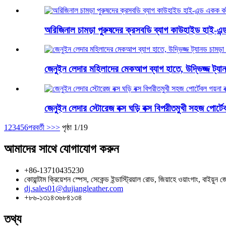
অরিজিনাল চামড়া পুরুষদের ক্রসবডি ব্যাগ কাউহাইড হাই-এন্ড এক
জেনুইন লেদার মহিলাদের মেকআপ ব্যাগ হাতে, উদ্ভিজ্জ ট্যানড
জেনুইন লেদার স্টোরেজ বক্স ঘড়ি বক্স বিপরীতমুখী সহজ পোর্টেবল 
1
2
3
4
5
6
পরবর্তী >
>>
পৃষ্ঠা 1/19
আমাদের সাথে যোগাযোগ করুন
+86-13710435230
কোয়ান্টাম ক্রিয়েশন স্পেস, সেকেন্ড ইন্ডাস্ট্রিয়াল রোড, জিয়াহে ওয়াংগাং, বাইয়ুন জে
dj.sales01@dujiangleather.com
+৮৬-১৩১৪৩৬৮৪১৩৪
তথ্য