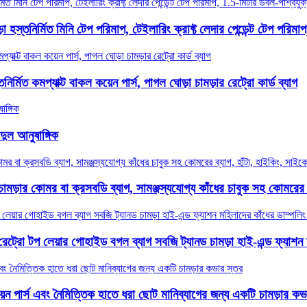
্তনির্মিত মিনি টেপ পরিমাপ, টেইলারিং ক্রাফ্ট লেদার পেন্ডেন্ট টেপ পরিমাপ,
ির্মিত কমপ্যাক্ট বাকল কয়েন পার্স, পাগল ঘোড়া চামড়ার রেট্রো কার্ড ব্যাগ
দুল আনুষাঙ্গিক
ড়ার কোমর বা ক্রসবডি ব্যাগ, সামঞ্জস্যযোগ্য কাঁধের চাবুক সহ কোমরের 
রেট্রো টপ লেয়ার গোহাইড বগল ব্যাগ সবজি ট্যানড চামড়া হাই-এন্ড ফ্যাশন 
য়েন পার্স এবং নৈমিত্তিক হাতে ধরা ছোট মানিব্যাগের জন্য একটি চামড়ার কভ