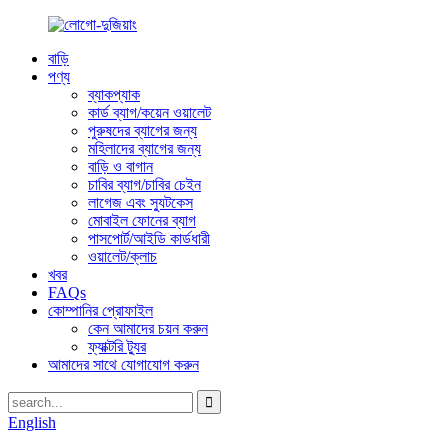
বাড়ি
পণ্য
ব্যাকপ্যাক
কার্ড ব্যাগ/কয়েন ওয়ালেট
পুরুষদের ব্যাগের জন্য
মহিলাদের ব্যাগের জন্য
বাড়ি ও বাগান
চাবির ব্যাগ/চাবির চেইন
লাগেজ এবং স্যুটকেস
মোবাইল ফোনের ব্যাগ
পাসপোর্ট/আইডি কার্ডধারী
ওয়ালেট/ক্লাচ
খবর
FAQs
কোম্পানির প্রোফাইল
কেন আমাদের চয়ন করুন
ফ্যাক্টরি ট্যুর
আমাদের সাথে যোগাযোগ করুন
English