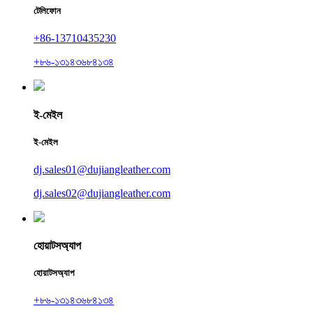
টেলিফোন
+86-13710435230
+৮৬-১৩১৪৩৬৮৪১৩৪
ই-মেইল
ই-মেইল
dj.sales01@dujiangleather.com
dj.sales02@dujiangleather.com
হোয়াটসঅ্যাপ
হোয়াটসঅ্যাপ
+৮৬-১৩১৪৩৬৮৪১৩৪