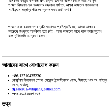
আমাদের বিস্তৃত কর্মশালা এবং উন্নত উত্পাদন সরঞ্জাম থেকে আমাদের সূক্ষ্ম
গুণমান নিয়ন্ত্রণ এবং ক্রমাগত উদ্ভাবন পর্যন্ত, আমরা আমাদের গ্রাহকদের
সর্বোত্তম সম্ভাব্য পরিষেবা প্রদান করার চেষ্টা করি।
গুণমান এবং ক্রয়ক্ষমতার প্রতি আমাদের প্রতিশ্রুতি সহ, আমরা আপনার
সবচেয়ে উপযুক্ত অংশীদার হতে চাই। আজ আমাদের সাথে কাজ করার সুযোগ
এবং সুবিধাগুলি অন্বেষণ করুন।
আমাদের সাথে যোগাযোগ করুন
+86-13710435230
কোয়ান্টাম ক্রিয়েশন স্পেস, সেকেন্ড ইন্ডাস্ট্রিয়াল রোড, জিয়াহে ওয়াংগাং, বাইয়ুন
জেলা, গুয়াংজু
dj.sales01@dujiangleather.com
+৮৬-১৩১৪৩৬৮৪১৩৪
তথ্য