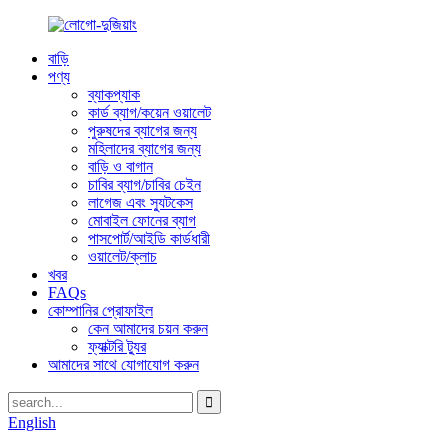
বাড়ি
পণ্য
ব্যাকপ্যাক
কার্ড ব্যাগ/কয়েন ওয়ালেট
পুরুষদের ব্যাগের জন্য
মহিলাদের ব্যাগের জন্য
বাড়ি ও বাগান
চাবির ব্যাগ/চাবির চেইন
লাগেজ এবং স্যুটকেস
মোবাইল ফোনের ব্যাগ
পাসপোর্ট/আইডি কার্ডধারী
ওয়ালেট/ক্লাচ
খবর
FAQs
কোম্পানির প্রোফাইল
কেন আমাদের চয়ন করুন
ফ্যাক্টরি ট্যুর
আমাদের সাথে যোগাযোগ করুন
English